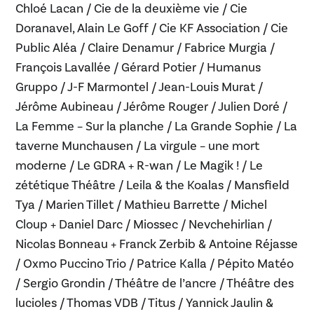
Chloé Lacan / Cie de la deuxième vie / Cie
Doranavel, Alain Le Goff / Cie KF Association / Cie
Public Aléa / Claire Denamur / Fabrice Murgia /
François Lavallée / Gérard Potier / Humanus
Gruppo / J-F Marmontel / Jean-Louis Murat /
Jérôme Aubineau / Jérôme Rouger / Julien Doré /
La Femme – Sur la planche / La Grande Sophie / La
taverne Munchausen / La virgule – une mort
moderne / Le GDRA + R-wan / Le Magik ! / Le
zététique Théâtre / Leila & the Koalas / Mansfield
Tya / Marien Tillet / Mathieu Barrette / Michel
Cloup + Daniel Darc / Miossec / Nevchehirlian /
Nicolas Bonneau + Franck Zerbib & Antoine Réjasse
/ Oxmo Puccino Trio / Patrice Kalla / Pépito Matéo
/ Sergio Grondin / Théâtre de l’ancre / Théâtre des
lucioles / Thomas VDB / Titus / Yannick Jaulin &