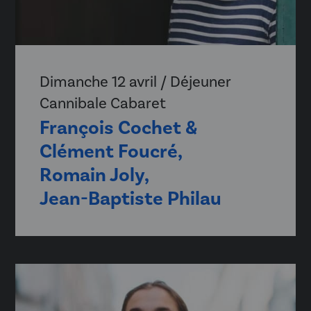
Dimanche 12 avril / Déjeuner
Cannibale Cabaret
François Cochet &
Clément Foucré,
Romain Joly,
Jean-Baptiste Philau