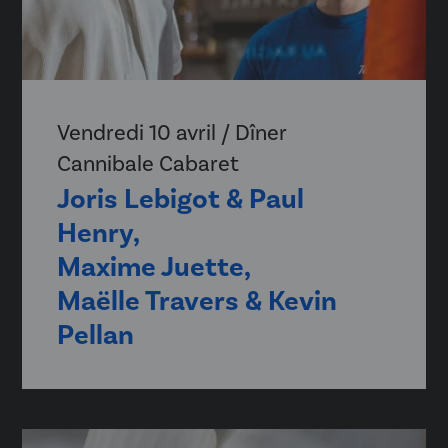
Vendredi 10 avril / Dîner
Cannibale Cabaret
Joris Lebigot & Paul
Henry,
Maxime Juette,
Maëlle Travers & Kevin
Pellan